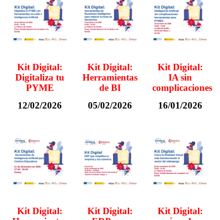
Kit Digital:
Kit Digital:
Kit Digital:
Digitaliza tu
Herramientas
IA sin
PYME
de BI
complicaciones
12/02/2026
05/02/2026
16/01/2026
Kit Digital:
Kit Digital:
Kit Digital: