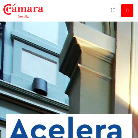
Cámara
De
Comercio
Soluciones
Club
Cámara
Internacional
Formación
Jornadas
Tramitaciones