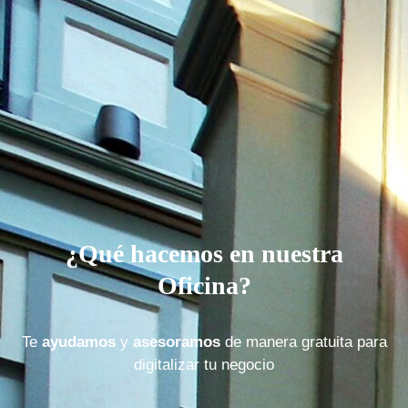
¿Qué hacemos en nuestra
Oficina?
Te
ayudamos
y
asesoramos
de manera gratuita para
digitalizar tu negocio